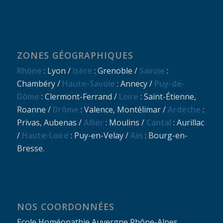
ZONES GÉOGRAPHIQUES
Rhône
: Lyon /
Isère
: Grenoble /
Savoie
:
Chambéry /
Haute-Savoie
: Annecy /
Puy-de-
Dôme
: Clermont-Ferrand /
Loire
: Saint-Étienne,
Roanne /
Drôme
: Valence, Montélimar /
Ardèche
:
Privas, Aubenas /
Allier
: Moulins /
Cantal
: Aurillac
/
Haute-Loire
: Puy-en-Velay /
Ain
: Bourg-en-
Bresse.
NOS COORDONNÉES
Ecole Homéopathie Auvergne Rhône-Alpes