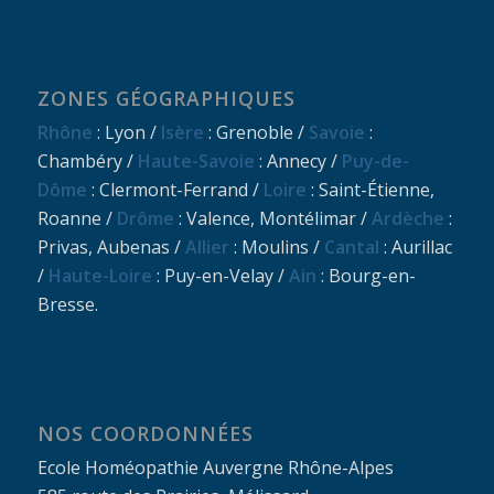
ZONES GÉOGRAPHIQUES
Rhône
: Lyon /
Isère
: Grenoble /
Savoie
:
Chambéry /
Haute-Savoie
: Annecy /
Puy-de-
Dôme
: Clermont-Ferrand /
Loire
: Saint-Étienne,
Roanne /
Drôme
: Valence, Montélimar /
Ardèche
:
Privas, Aubenas /
Allier
: Moulins /
Cantal
: Aurillac
/
Haute-Loire
: Puy-en-Velay /
Ain
: Bourg-en-
Bresse.
NOS COORDONNÉES
Ecole Homéopathie Auvergne Rhône-Alpes