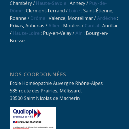
Chambéry /
Haute-Savoie
: Annecy /
Puy-de-
Dôme
: Clermont-Ferrand /
Loire
: Saint-Étienne,
Roanne /
Drôme
: Valence, Montélimar /
Ardèche
:
Privas, Aubenas /
Allier
: Moulins /
Cantal
: Aurillac
/
Haute-Loire
: Puy-en-Velay /
Ain
: Bourg-en-
Bresse.
NOS COORDONNÉES
Ecole Homéopathie Auvergne Rhône-Alpes
585 route des Prairies, Mélissard,
38500 Saint Nicolas de Macherin