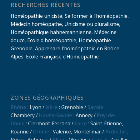
RECHERCHES RÉCENTES
Homéopathie uniciste
,
Se former à l'homéopathie
,
Médecin homéopathe
,
Unicisme ou pluralisme
,
Homéopathique hahnemannienne
,
Médecine
douce
,
Ecole d'homéopathie
,
Homéopathie
Grenoble
,
Apprendre l'homéopathie en Rhône-
Alpes
,
Ecole Française d’Homéopathie
...
ZONES GÉOGRAPHIQUES
Rhône
: Lyon /
Isère
: Grenoble /
Savoie
:
Chambéry /
Haute-Savoie
: Annecy /
Puy-de-
Dôme
: Clermont-Ferrand /
Loire
: Saint-Étienne,
Roanne /
Drôme
: Valence, Montélimar /
Ardèche
:
Privas, Aubenas /
Allier
: Moulins /
Cantal
: Aurillac